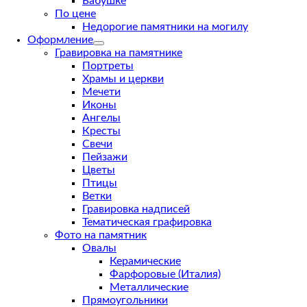
Бабушке
По цене
Недорогие памятники на могилу
Оформление
Гравировка на памятнике
Портреты
Храмы и церкви
Мечети
Иконы
Ангелы
Кресты
Свечи
Пейзажи
Цветы
Птицы
Ветки
Гравировка надписей
Тематическая графировка
Фото на памятник
Овалы
Керамические
Фарфоровые (Италия)
Металлические
Прямоугольники