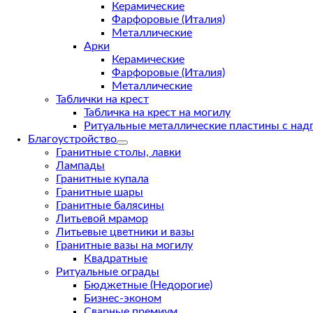
Керамические
Фарфоровые (Италия)
Металлические
Арки
Керамические
Фарфоровые (Италия)
Металлические
Таблички на крест
Табличка на крест на могилу
Ритуальные металлические пластины с над
Благоустройство
Гранитные столы, лавки
Лампады
Гранитные купала
Гранитные шары
Гранитные балясины
Литьевой мрамор
Литьевые цветники и вазы
Гранитные вазы на могилу
Квадратные
Ритуальные ограды
Бюджетные (Недорогие)
Бизнес-эконом
Сварные премиум