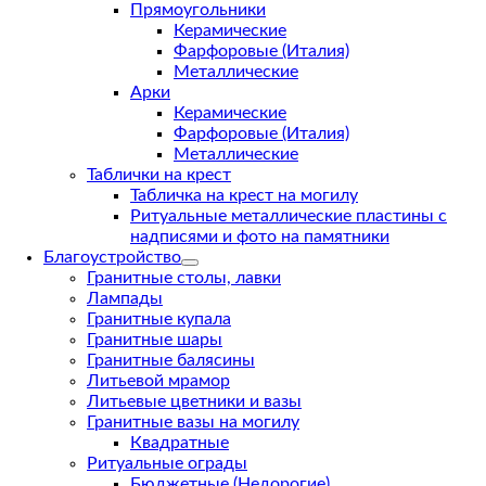
Прямоугольники
Керамические
Фарфоровые (Италия)
Металлические
Арки
Керамические
Фарфоровые (Италия)
Металлические
Таблички на крест
Табличка на крест на могилу
Ритуальные металлические пластины с
надписями и фото на памятники
Благоустройство
Гранитные столы, лавки
Лампады
Гранитные купала
Гранитные шары
Гранитные балясины
Литьевой мрамор
Литьевые цветники и вазы
Гранитные вазы на могилу
Квадратные
Ритуальные ограды
Бюджетные (Недорогие)