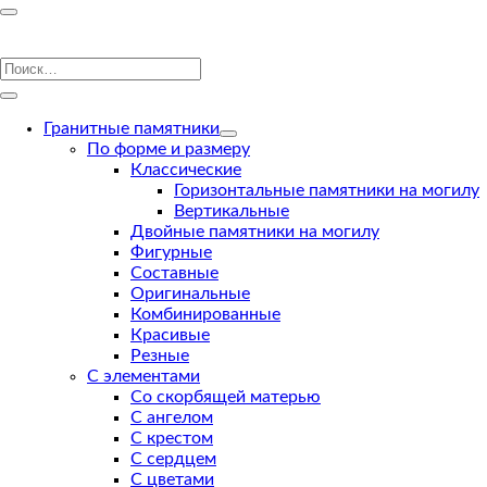
Гранитные памятники
По форме и размеру
Классические
Горизонтальные памятники на могилу
Вертикальные
Двойные памятники на могилу
Фигурные
Составные
Оригинальные
Комбинированные
Красивые
Резные
С элементами
Со скорбящей матерью
С ангелом
С крестом
С сердцем
С цветами