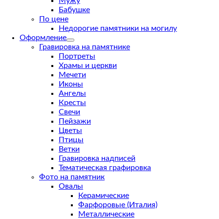
Мужу
Бабушке
По цене
Недорогие памятники на могилу
Оформление
Гравировка на памятнике
Портреты
Храмы и церкви
Мечети
Иконы
Ангелы
Кресты
Свечи
Пейзажи
Цветы
Птицы
Ветки
Гравировка надписей
Тематическая графировка
Фото на памятник
Овалы
Керамические
Фарфоровые (Италия)
Металлические