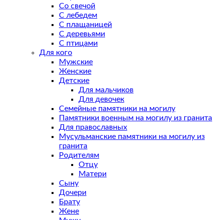
Со свечой
С лебедем
С плащаницей
С деревьями
С птицами
Для кого
Мужские
Женские
Детские
Для мальчиков
Для девочек
Семейные памятники на могилу
Памятники военным на могилу из гранита
Для православных
Мусульманские памятники на могилу из
гранита
Родителям
Отцу
Матери
Сыну
Дочери
Брату
Жене