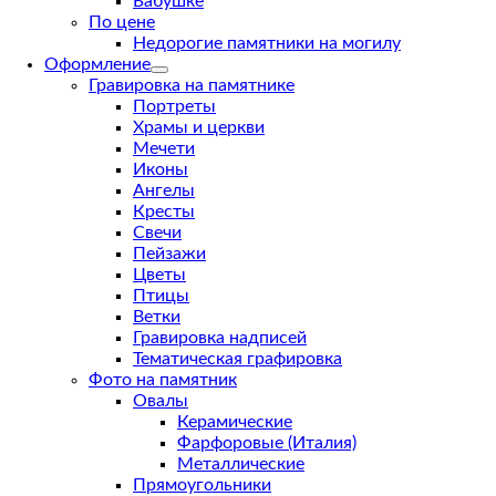
Бабушке
По цене
Недорогие памятники на могилу
Оформление
Гравировка на памятнике
Портреты
Храмы и церкви
Мечети
Иконы
Ангелы
Кресты
Свечи
Пейзажи
Цветы
Птицы
Ветки
Гравировка надписей
Тематическая графировка
Фото на памятник
Овалы
Керамические
Фарфоровые (Италия)
Металлические
Прямоугольники