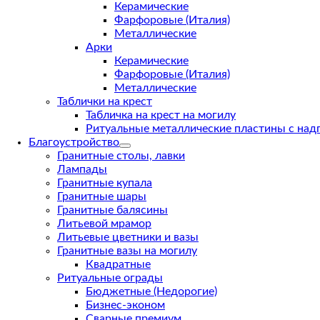
Керамические
Фарфоровые (Италия)
Металлические
Арки
Керамические
Фарфоровые (Италия)
Металлические
Таблички на крест
Табличка на крест на могилу
Ритуальные металлические пластины с над
Благоустройство
Гранитные столы, лавки
Лампады
Гранитные купала
Гранитные шары
Гранитные балясины
Литьевой мрамор
Литьевые цветники и вазы
Гранитные вазы на могилу
Квадратные
Ритуальные ограды
Бюджетные (Недорогие)
Бизнес-эконом
Сварные премиум