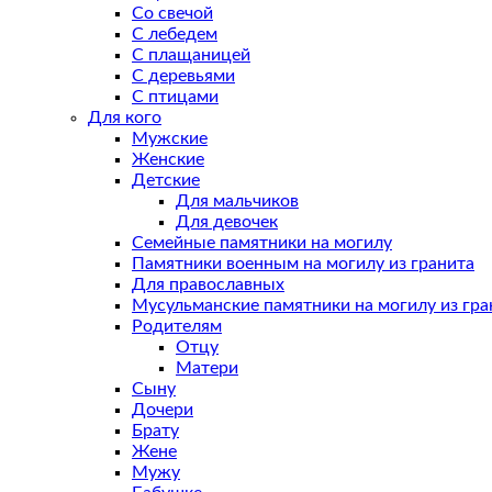
Со свечой
С лебедем
С плащаницей
С деревьями
С птицами
Для кого
Мужские
Женские
Детские
Для мальчиков
Для девочек
Семейные памятники на могилу
Памятники военным на могилу из гранита
Для православных
Мусульманские памятники на могилу из гра
Родителям
Отцу
Матери
Сыну
Дочери
Брату
Жене
Мужу