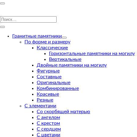
Гранитные памятники
По форме и размеру
Классические
Горизонтальные памятники на могилу
Вертикальные
Двойные памятники на могилу
Фигурные
Составные
Оригинальные
Комбинированные
Красивые
Резные
С элементами
Со скорбящей матерью
С ангелом
С крестом
С сердцем
С цветами