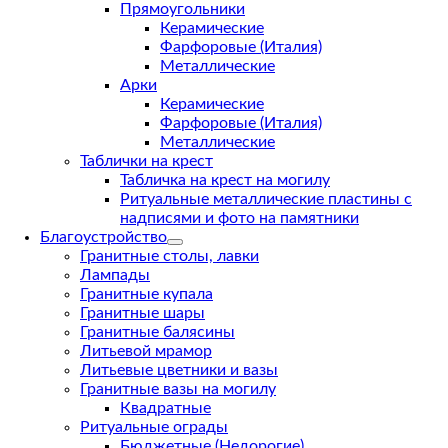
Прямоугольники
Керамические
Фарфоровые (Италия)
Металлические
Арки
Керамические
Фарфоровые (Италия)
Металлические
Таблички на крест
Табличка на крест на могилу
Ритуальные металлические пластины с
надписями и фото на памятники
Благоустройство
Гранитные столы, лавки
Лампады
Гранитные купала
Гранитные шары
Гранитные балясины
Литьевой мрамор
Литьевые цветники и вазы
Гранитные вазы на могилу
Квадратные
Ритуальные ограды
Бюджетные (Недорогие)