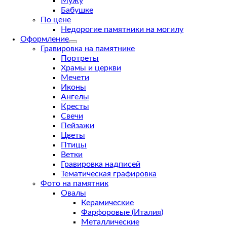
Мужу
Бабушке
По цене
Недорогие памятники на могилу
Оформление
Гравировка на памятнике
Портреты
Храмы и церкви
Мечети
Иконы
Ангелы
Кресты
Свечи
Пейзажи
Цветы
Птицы
Ветки
Гравировка надписей
Тематическая графировка
Фото на памятник
Овалы
Керамические
Фарфоровые (Италия)
Металлические