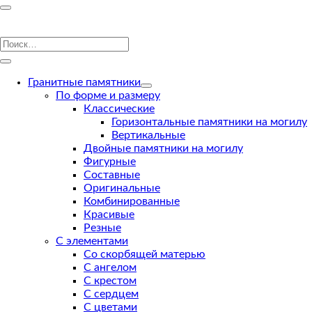
Гранитные памятники
По форме и размеру
Классические
Горизонтальные памятники на могилу
Вертикальные
Двойные памятники на могилу
Фигурные
Составные
Оригинальные
Комбинированные
Красивые
Резные
С элементами
Со скорбящей матерью
С ангелом
С крестом
С сердцем
С цветами