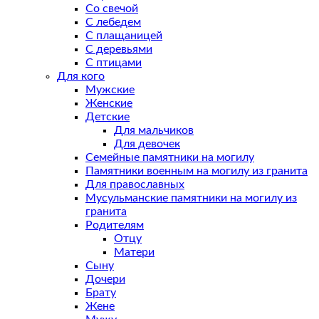
Со свечой
С лебедем
С плащаницей
С деревьями
С птицами
Для кого
Мужские
Женские
Детские
Для мальчиков
Для девочек
Семейные памятники на могилу
Памятники военным на могилу из гранита
Для православных
Мусульманские памятники на могилу из
гранита
Родителям
Отцу
Матери
Сыну
Дочери
Брату
Жене