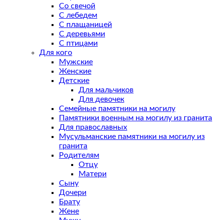
Со свечой
С лебедем
С плащаницей
С деревьями
С птицами
Для кого
Мужские
Женские
Детские
Для мальчиков
Для девочек
Семейные памятники на могилу
Памятники военным на могилу из гранита
Для православных
Мусульманские памятники на могилу из
гранита
Родителям
Отцу
Матери
Сыну
Дочери
Брату
Жене