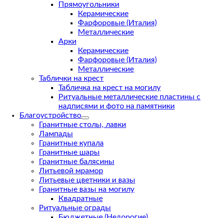
Прямоугольники
Керамические
Фарфоровые (Италия)
Металлические
Арки
Керамические
Фарфоровые (Италия)
Металлические
Таблички на крест
Табличка на крест на могилу
Ритуальные металлические пластины с
надписями и фото на памятники
Благоустройство
Гранитные столы, лавки
Лампады
Гранитные купала
Гранитные шары
Гранитные балясины
Литьевой мрамор
Литьевые цветники и вазы
Гранитные вазы на могилу
Квадратные
Ритуальные ограды
Бюджетные (Недорогие)