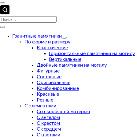
Гранитные памятники
По форме и размеру
Классические
Горизонтальные памятники на могилу
Вертикальные
Двойные памятники на могилу
Фигурные
Составные
Оригинальные
Комбинированные
Красивые
Резные
С элементами
Со скорбящей матерью
С ангелом
С крестом
С сердцем
С цветами