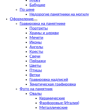
Мужу
Бабушке
По цене
Недорогие памятники на могилу
Оформление
Гравировка на памятнике
Портреты
Храмы и церкви
Мечети
Иконы
Ангелы
Кресты
Свечи
Пейзажи
Цветы
Птицы
Ветки
Гравировка надписей
Тематическая графировка
Фото на памятник
Овалы
Керамические
Фарфоровые (Италия)
Металлические