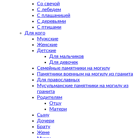
Со свечой
С лебедем
С плащаницей
С деревьями
С птицами
Для кого
Мужские
Женские
Детские
Для мальчиков
Для девочек
Семейные памятники на могилу
Памятники военным на могилу из гранита
Для православных
Мусульманские памятники на могилу из
гранита
Родителям
Отцу
Матери
Сыну
Дочери
Брату
Жене