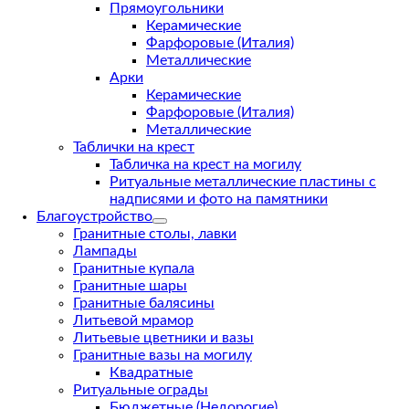
Прямоугольники
Керамические
Фарфоровые (Италия)
Металлические
Арки
Керамические
Фарфоровые (Италия)
Металлические
Таблички на крест
Табличка на крест на могилу
Ритуальные металлические пластины с
надписями и фото на памятники
Благоустройство
Гранитные столы, лавки
Лампады
Гранитные купала
Гранитные шары
Гранитные балясины
Литьевой мрамор
Литьевые цветники и вазы
Гранитные вазы на могилу
Квадратные
Ритуальные ограды
Бюджетные (Недорогие)