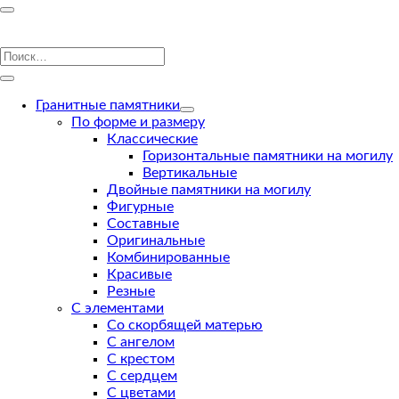
Гранитные памятники
По форме и размеру
Классические
Горизонтальные памятники на могилу
Вертикальные
Двойные памятники на могилу
Фигурные
Составные
Оригинальные
Комбинированные
Красивые
Резные
С элементами
Со скорбящей матерью
С ангелом
С крестом
С сердцем
С цветами