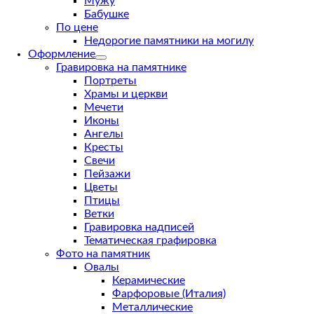
Мужу
Бабушке
По цене
Недорогие памятники на могилу
Оформление
Гравировка на памятнике
Портреты
Храмы и церкви
Мечети
Иконы
Ангелы
Кресты
Свечи
Пейзажи
Цветы
Птицы
Ветки
Гравировка надписей
Тематическая графировка
Фото на памятник
Овалы
Керамические
Фарфоровые (Италия)
Металлические