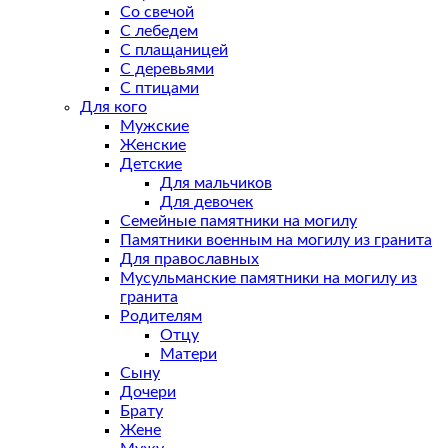
Со свечой
С лебедем
С плащаницей
С деревьями
С птицами
Для кого
Мужские
Женские
Детские
Для мальчиков
Для девочек
Семейные памятники на могилу
Памятники военным на могилу из гранита
Для православных
Мусульманские памятники на могилу из
гранита
Родителям
Отцу
Матери
Сыну
Дочери
Брату
Жене