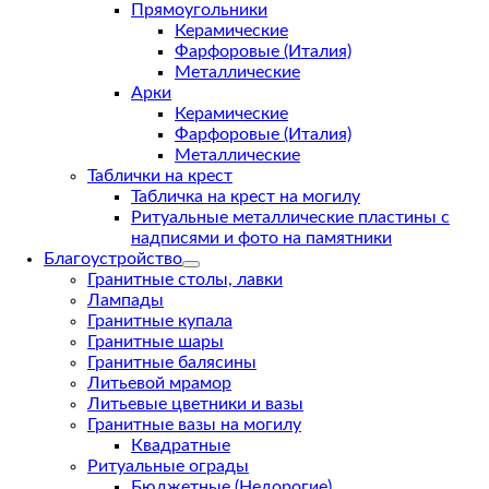
Прямоугольники
Керамические
Фарфоровые (Италия)
Металлические
Арки
Керамические
Фарфоровые (Италия)
Металлические
Таблички на крест
Табличка на крест на могилу
Ритуальные металлические пластины с
надписями и фото на памятники
Благоустройство
Гранитные столы, лавки
Лампады
Гранитные купала
Гранитные шары
Гранитные балясины
Литьевой мрамор
Литьевые цветники и вазы
Гранитные вазы на могилу
Квадратные
Ритуальные ограды
Бюджетные (Недорогие)