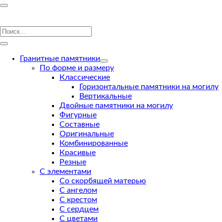
Гранитные памятники
По форме и размеру
Классические
Горизонтальные памятники на могилу
Вертикальные
Двойные памятники на могилу
Фигурные
Составные
Оригинальные
Комбинированные
Красивые
Резные
С элементами
Со скорбящей матерью
С ангелом
С крестом
С сердцем
С цветами