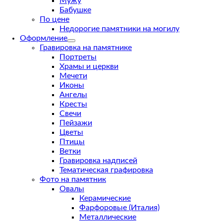
Мужу
Бабушке
По цене
Недорогие памятники на могилу
Оформление
Гравировка на памятнике
Портреты
Храмы и церкви
Мечети
Иконы
Ангелы
Кресты
Свечи
Пейзажи
Цветы
Птицы
Ветки
Гравировка надписей
Тематическая графировка
Фото на памятник
Овалы
Керамические
Фарфоровые (Италия)
Металлические