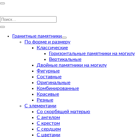
Гранитные памятники
По форме и размеру
Классические
Горизонтальные памятники на могилу
Вертикальные
Двойные памятники на могилу
Фигурные
Составные
Оригинальные
Комбинированные
Красивые
Резные
С элементами
Со скорбящей матерью
С ангелом
С крестом
С сердцем
С цветами