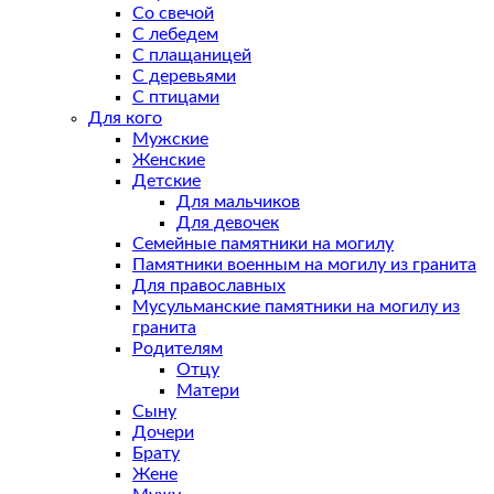
Со свечой
С лебедем
С плащаницей
С деревьями
С птицами
Для кого
Мужские
Женские
Детские
Для мальчиков
Для девочек
Семейные памятники на могилу
Памятники военным на могилу из гранита
Для православных
Мусульманские памятники на могилу из
гранита
Родителям
Отцу
Матери
Сыну
Дочери
Брату
Жене