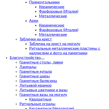
Прямоугольники
Керамические
Фарфоровые (Италия)
Металлические
Арки
Керамические
Фарфоровые (Италия)
Металлические
Таблички на крест
Табличка на крест на могилу
Ритуальные металлические пластины с
надписями и фото на памятники
Благоустройство
Гранитные столы, лавки
Лампады
Гранитные купала
Гранитные шары
Гранитные балясины
Литьевой мрамор
Литьевые цветники и вазы
Гранитные вазы на могилу
Квадратные
Ритуальные ограды
Бюджетные (Недорогие)