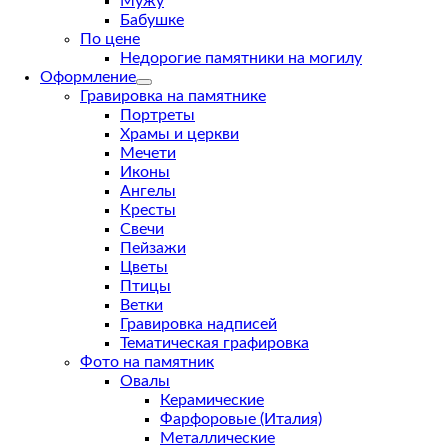
Мужу
Бабушке
По цене
Недорогие памятники на могилу
Оформление
Гравировка на памятнике
Портреты
Храмы и церкви
Мечети
Иконы
Ангелы
Кресты
Свечи
Пейзажи
Цветы
Птицы
Ветки
Гравировка надписей
Тематическая графировка
Фото на памятник
Овалы
Керамические
Фарфоровые (Италия)
Металлические