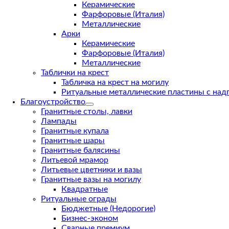
Керамические
Фарфоровые (Италия)
Металлические
Арки
Керамические
Фарфоровые (Италия)
Металлические
Таблички на крест
Табличка на крест на могилу
Ритуальные металлические пластины с над
Благоустройство
Гранитные столы, лавки
Лампады
Гранитные купала
Гранитные шары
Гранитные балясины
Литьевой мрамор
Литьевые цветники и вазы
Гранитные вазы на могилу
Квадратные
Ритуальные ограды
Бюджетные (Недорогие)
Бизнес-эконом
Сварные премиум