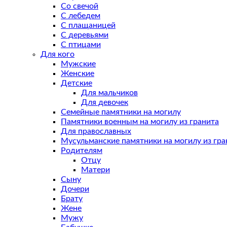
Со свечой
С лебедем
С плащаницей
С деревьями
С птицами
Для кого
Мужские
Женские
Детские
Для мальчиков
Для девочек
Семейные памятники на могилу
Памятники военным на могилу из гранита
Для православных
Мусульманские памятники на могилу из гра
Родителям
Отцу
Матери
Сыну
Дочери
Брату
Жене
Мужу