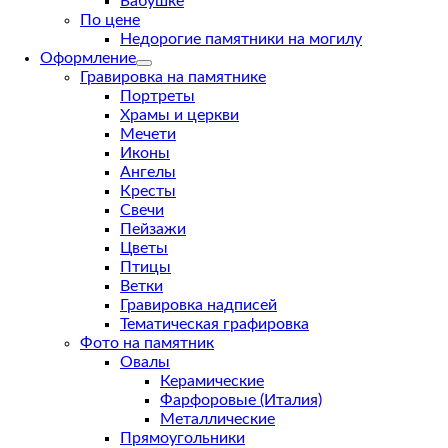
Бабушке
По цене
Недорогие памятники на могилу
Оформление
Гравировка на памятнике
Портреты
Храмы и церкви
Мечети
Иконы
Ангелы
Кресты
Свечи
Пейзажи
Цветы
Птицы
Ветки
Гравировка надписей
Тематическая графировка
Фото на памятник
Овалы
Керамические
Фарфоровые (Италия)
Металлические
Прямоугольники