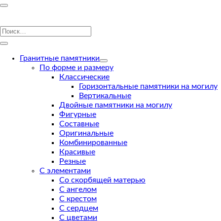
Гранитные памятники
По форме и размеру
Классические
Горизонтальные памятники на могилу
Вертикальные
Двойные памятники на могилу
Фигурные
Составные
Оригинальные
Комбинированные
Красивые
Резные
С элементами
Со скорбящей матерью
С ангелом
С крестом
С сердцем
С цветами