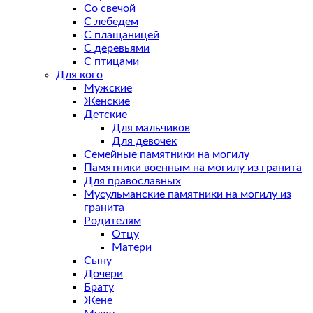
Со свечой
С лебедем
С плащаницей
С деревьями
С птицами
Для кого
Мужские
Женские
Детские
Для мальчиков
Для девочек
Семейные памятники на могилу
Памятники военным на могилу из гранита
Для православных
Мусульманские памятники на могилу из
гранита
Родителям
Отцу
Матери
Сыну
Дочери
Брату
Жене