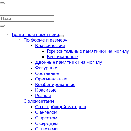
Гранитные памятники
По форме и размеру
Классические
Горизонтальные памятники на могилу
Вертикальные
Двойные памятники на могилу
Фигурные
Составные
Оригинальные
Комбинированные
Красивые
Резные
С элементами
Со скорбящей матерью
С ангелом
С крестом
С сердцем
С цветами