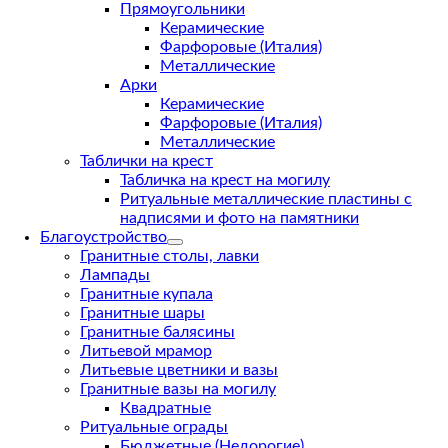
Прямоугольники
Керамические
Фарфоровые (Италия)
Металлические
Арки
Керамические
Фарфоровые (Италия)
Металлические
Таблички на крест
Табличка на крест на могилу
Ритуальные металлические пластины с
надписями и фото на памятники
Благоустройство
Гранитные столы, лавки
Лампады
Гранитные купала
Гранитные шары
Гранитные балясины
Литьевой мрамор
Литьевые цветники и вазы
Гранитные вазы на могилу
Квадратные
Ритуальные ограды
Бюджетные (Недорогие)