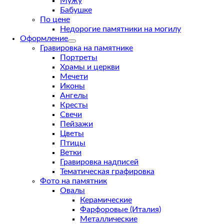
Мужу
Бабушке
По цене
Недорогие памятники на могилу
Оформление
Гравировка на памятнике
Портреты
Храмы и церкви
Мечети
Иконы
Ангелы
Кресты
Свечи
Пейзажи
Цветы
Птицы
Ветки
Гравировка надписей
Тематическая графировка
Фото на памятник
Овалы
Керамические
Фарфоровые (Италия)
Металлические