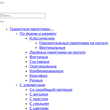
Гранитные памятники
По форме и размеру
Классические
Горизонтальные памятники на могилу
Вертикальные
Двойные памятники на могилу
Фигурные
Составные
Оригинальные
Комбинированные
Красивые
Резные
С элементами
Со скорбящей матерью
С ангелом
С крестом
С сердцем
С цветами