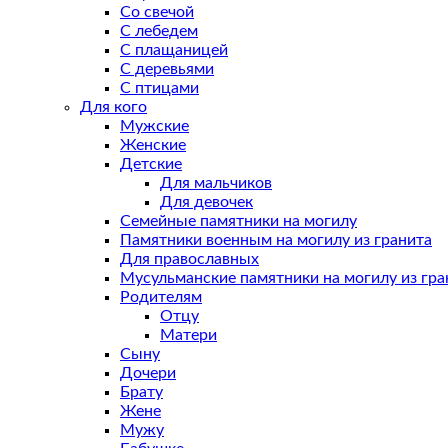
Со свечой
С лебедем
С плащаницей
С деревьями
С птицами
Для кого
Мужские
Женские
Детские
Для мальчиков
Для девочек
Семейные памятники на могилу
Памятники военным на могилу из гранита
Для православных
Мусульманские памятники на могилу из гра
Родителям
Отцу
Матери
Сыну
Дочери
Брату
Жене
Мужу