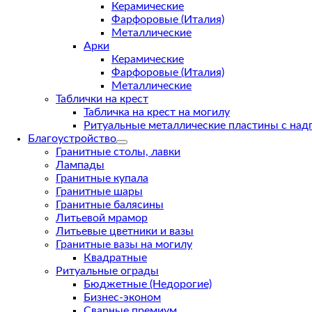
Керамические
Фарфоровые (Италия)
Металлические
Арки
Керамические
Фарфоровые (Италия)
Металлические
Таблички на крест
Табличка на крест на могилу
Ритуальные металлические пластины с над
Благоустройство
Гранитные столы, лавки
Лампады
Гранитные купала
Гранитные шары
Гранитные балясины
Литьевой мрамор
Литьевые цветники и вазы
Гранитные вазы на могилу
Квадратные
Ритуальные ограды
Бюджетные (Недорогие)
Бизнес-эконом
Сварные премиум