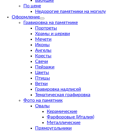
Бабушке
По цене
Недорогие памятники на могилу
Оформление
Гравировка на памятнике
Портреты
Храмы и церкви
Мечети
Иконы
Ангелы
Кресты
Свечи
Пейзажи
Цветы
Птицы
Ветки
Гравировка надписей
Тематическая графировка
Фото на памятник
Овалы
Керамические
Фарфоровые (Италия)
Металлические
Прямоугольники