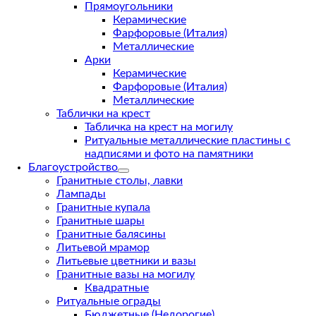
Прямоугольники
Керамические
Фарфоровые (Италия)
Металлические
Арки
Керамические
Фарфоровые (Италия)
Металлические
Таблички на крест
Табличка на крест на могилу
Ритуальные металлические пластины с
надписями и фото на памятники
Благоустройство
Гранитные столы, лавки
Лампады
Гранитные купала
Гранитные шары
Гранитные балясины
Литьевой мрамор
Литьевые цветники и вазы
Гранитные вазы на могилу
Квадратные
Ритуальные ограды
Бюджетные (Недорогие)