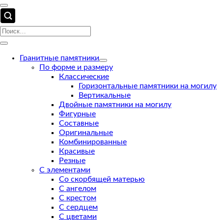
Гранитные памятники
По форме и размеру
Классические
Горизонтальные памятники на могилу
Вертикальные
Двойные памятники на могилу
Фигурные
Составные
Оригинальные
Комбинированные
Красивые
Резные
С элементами
Со скорбящей матерью
С ангелом
С крестом
С сердцем
С цветами