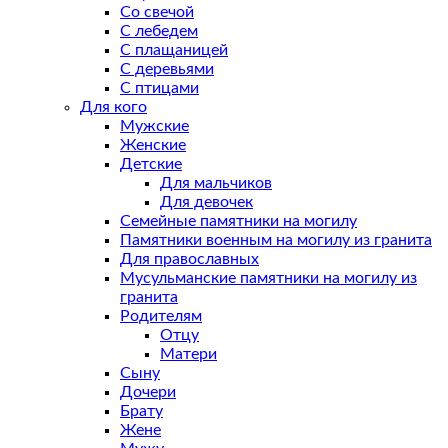
Со свечой
С лебедем
С плащаницей
С деревьями
С птицами
Для кого
Мужские
Женские
Детские
Для мальчиков
Для девочек
Семейные памятники на могилу
Памятники военным на могилу из гранита
Для православных
Мусульманские памятники на могилу из
гранита
Родителям
Отцу
Матери
Сыну
Дочери
Брату
Жене