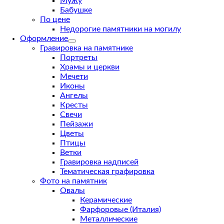
Мужу
Бабушке
По цене
Недорогие памятники на могилу
Оформление
Гравировка на памятнике
Портреты
Храмы и церкви
Мечети
Иконы
Ангелы
Кресты
Свечи
Пейзажи
Цветы
Птицы
Ветки
Гравировка надписей
Тематическая графировка
Фото на памятник
Овалы
Керамические
Фарфоровые (Италия)
Металлические