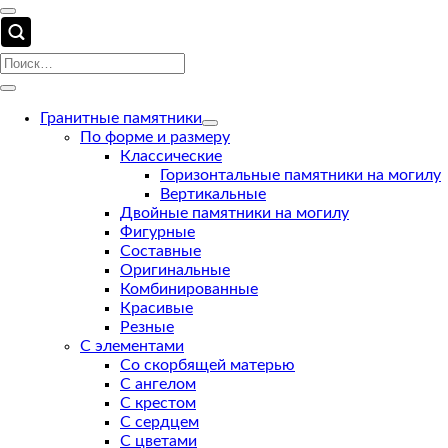
Гранитные памятники
По форме и размеру
Классические
Горизонтальные памятники на могилу
Вертикальные
Двойные памятники на могилу
Фигурные
Составные
Оригинальные
Комбинированные
Красивые
Резные
С элементами
Со скорбящей матерью
С ангелом
С крестом
С сердцем
С цветами