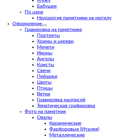
Мужу
Бабушке
По цене
Недорогие памятники на могилу
Оформление
Гравировка на памятнике
Портреты
Храмы и церкви
Мечети
Иконы
Ангелы
Кресты
Свечи
Пейзажи
Цветы
Птицы
Ветки
Гравировка надписей
Тематическая графировка
Фото на памятник
Овалы
Керамические
Фарфоровые (Италия)
Металлические