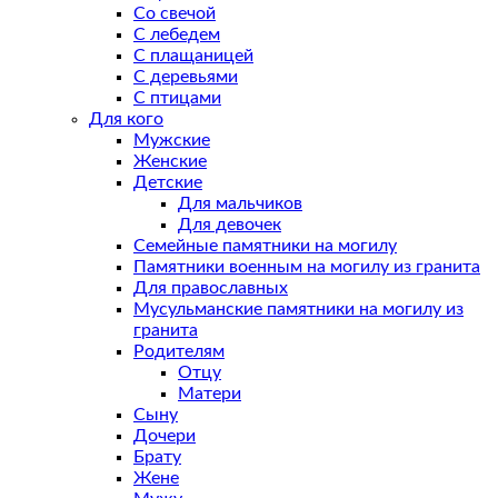
Со свечой
С лебедем
С плащаницей
С деревьями
С птицами
Для кого
Мужские
Женские
Детские
Для мальчиков
Для девочек
Семейные памятники на могилу
Памятники военным на могилу из гранита
Для православных
Мусульманские памятники на могилу из
гранита
Родителям
Отцу
Матери
Сыну
Дочери
Брату
Жене