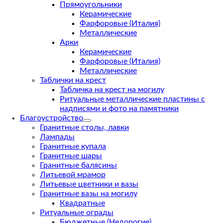
Прямоугольники
Керамические
Фарфоровые (Италия)
Металлические
Арки
Керамические
Фарфоровые (Италия)
Металлические
Таблички на крест
Табличка на крест на могилу
Ритуальные металлические пластины с
надписями и фото на памятники
Благоустройство
Гранитные столы, лавки
Лампады
Гранитные купала
Гранитные шары
Гранитные балясины
Литьевой мрамор
Литьевые цветники и вазы
Гранитные вазы на могилу
Квадратные
Ритуальные ограды
Бюджетные (Недорогие)