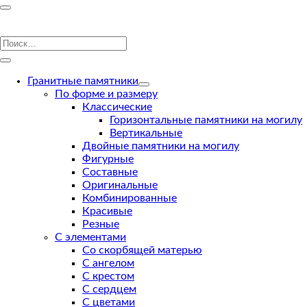
Гранитные памятники
По форме и размеру
Классические
Горизонтальные памятники на могилу
Вертикальные
Двойные памятники на могилу
Фигурные
Составные
Оригинальные
Комбинированные
Красивые
Резные
С элементами
Со скорбящей матерью
С ангелом
С крестом
С сердцем
С цветами