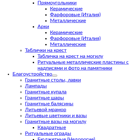
Прямоугольники
Керамические
Фарфоровые (Италия)
Металлические
Арки
Керамические
Фарфоровые (Италия)
Металлические
Таблички на крест
Табличка на крест на могилу
Ритуальные металлические пластины с
надписями и фото на памятники
Благоустройство
Гранитные столы, лавки
Лампады
Гранитные купала
Гранитные шары
Гранитные балясины
Литьевой мрамор
Литьевые цветники и вазы
Гранитные вазы на могилу
Квадратные
Ритуальные ограды
Бюджетные (Недорогие)