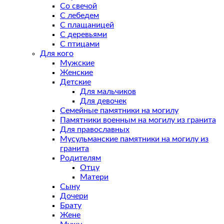
Со свечой
С лебедем
С плащаницей
С деревьями
С птицами
Для кого
Мужские
Женские
Детские
Для мальчиков
Для девочек
Семейные памятники на могилу
Памятники военным на могилу из гранита
Для православных
Мусульманские памятники на могилу из
гранита
Родителям
Отцу
Матери
Сыну
Дочери
Брату
Жене