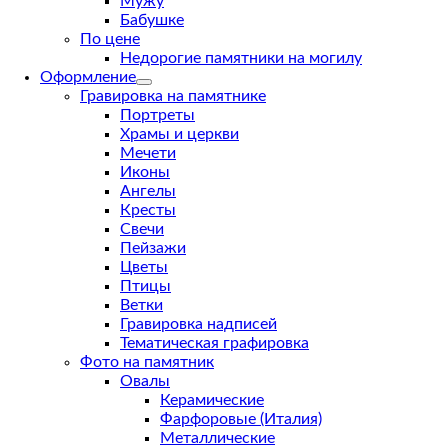
Мужу
Бабушке
По цене
Недорогие памятники на могилу
Оформление
Гравировка на памятнике
Портреты
Храмы и церкви
Мечети
Иконы
Ангелы
Кресты
Свечи
Пейзажи
Цветы
Птицы
Ветки
Гравировка надписей
Тематическая графировка
Фото на памятник
Овалы
Керамические
Фарфоровые (Италия)
Металлические