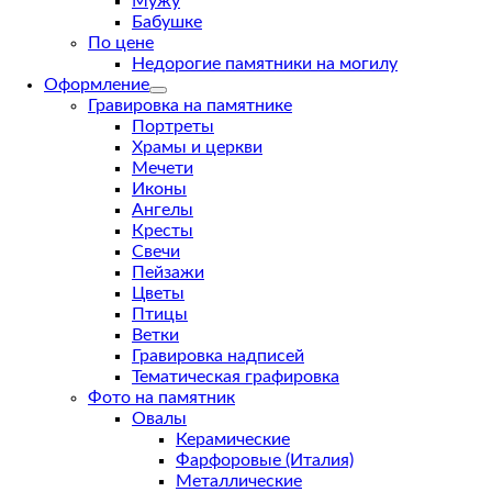
Мужу
Бабушке
По цене
Недорогие памятники на могилу
Оформление
Гравировка на памятнике
Портреты
Храмы и церкви
Мечети
Иконы
Ангелы
Кресты
Свечи
Пейзажи
Цветы
Птицы
Ветки
Гравировка надписей
Тематическая графировка
Фото на памятник
Овалы
Керамические
Фарфоровые (Италия)
Металлические