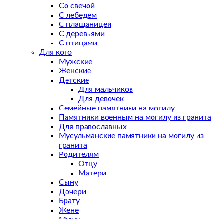
Со свечой
С лебедем
С плащаницей
С деревьями
С птицами
Для кого
Мужские
Женские
Детские
Для мальчиков
Для девочек
Семейные памятники на могилу
Памятники военным на могилу из гранита
Для православных
Мусульманские памятники на могилу из
гранита
Родителям
Отцу
Матери
Сыну
Дочери
Брату
Жене