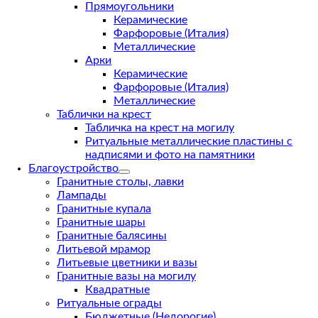
Прямоугольники
Керамические
Фарфоровые (Италия)
Металлические
Арки
Керамические
Фарфоровые (Италия)
Металлические
Таблички на крест
Табличка на крест на могилу
Ритуальные металлические пластины с
надписями и фото на памятники
Благоустройство
Гранитные столы, лавки
Лампады
Гранитные купала
Гранитные шары
Гранитные балясины
Литьевой мрамор
Литьевые цветники и вазы
Гранитные вазы на могилу
Квадратные
Ритуальные ограды
Бюджетные (Недорогие)