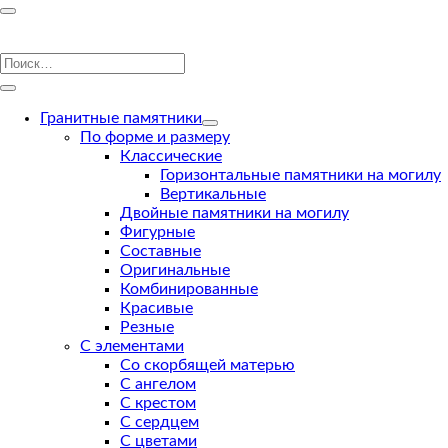
Гранитные памятники
По форме и размеру
Классические
Горизонтальные памятники на могилу
Вертикальные
Двойные памятники на могилу
Фигурные
Составные
Оригинальные
Комбинированные
Красивые
Резные
С элементами
Со скорбящей матерью
С ангелом
С крестом
С сердцем
С цветами