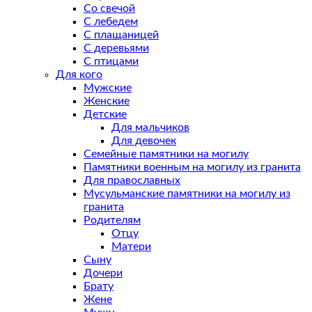
Со свечой
С лебедем
С плащаницей
С деревьями
С птицами
Для кого
Мужские
Женские
Детские
Для мальчиков
Для девочек
Семейные памятники на могилу
Памятники военным на могилу из гранита
Для православных
Мусульманские памятники на могилу из
гранита
Родителям
Отцу
Матери
Сыну
Дочери
Брату
Жене