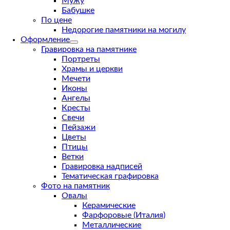
Мужу
Бабушке
По цене
Недорогие памятники на могилу
Оформление
Гравировка на памятнике
Портреты
Храмы и церкви
Мечети
Иконы
Ангелы
Кресты
Свечи
Пейзажи
Цветы
Птицы
Ветки
Гравировка надписей
Тематическая графировка
Фото на памятник
Овалы
Керамические
Фарфоровые (Италия)
Металлические