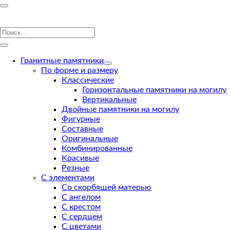
Гранитные памятники
По форме и размеру
Классические
Горизонтальные памятники на могилу
Вертикальные
Двойные памятники на могилу
Фигурные
Составные
Оригинальные
Комбинированные
Красивые
Резные
С элементами
Со скорбящей матерью
С ангелом
С крестом
С сердцем
С цветами