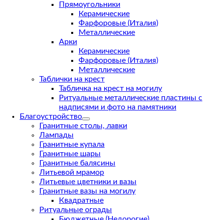
Прямоугольники
Керамические
Фарфоровые (Италия)
Металлические
Арки
Керамические
Фарфоровые (Италия)
Металлические
Таблички на крест
Табличка на крест на могилу
Ритуальные металлические пластины с
надписями и фото на памятники
Благоустройство
Гранитные столы, лавки
Лампады
Гранитные купала
Гранитные шары
Гранитные балясины
Литьевой мрамор
Литьевые цветники и вазы
Гранитные вазы на могилу
Квадратные
Ритуальные ограды
Бюджетные (Недорогие)