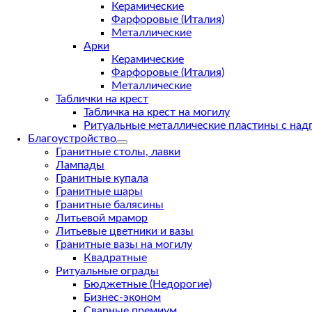
Керамические
Фарфоровые (Италия)
Металлические
Арки
Керамические
Фарфоровые (Италия)
Металлические
Таблички на крест
Табличка на крест на могилу
Ритуальные металлические пластины с над
Благоустройство
Гранитные столы, лавки
Лампады
Гранитные купала
Гранитные шары
Гранитные балясины
Литьевой мрамор
Литьевые цветники и вазы
Гранитные вазы на могилу
Квадратные
Ритуальные ограды
Бюджетные (Недорогие)
Бизнес-эконом
Сварные премиум