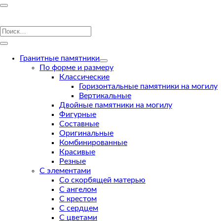
Гранитные памятники
По форме и размеру
Классические
Горизонтальные памятники на могилу
Вертикальные
Двойные памятники на могилу
Фигурные
Составные
Оригинальные
Комбинированные
Красивые
Резные
С элементами
Со скорбящей матерью
С ангелом
С крестом
С сердцем
С цветами