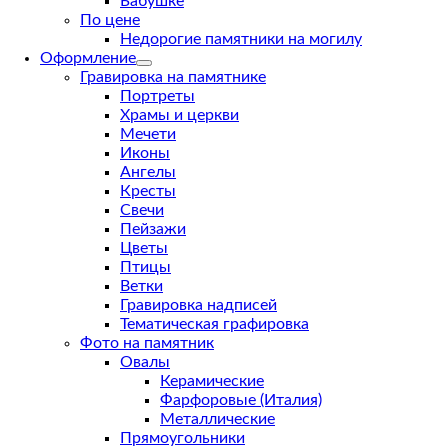
Бабушке
По цене
Недорогие памятники на могилу
Оформление
Гравировка на памятнике
Портреты
Храмы и церкви
Мечети
Иконы
Ангелы
Кресты
Свечи
Пейзажи
Цветы
Птицы
Ветки
Гравировка надписей
Тематическая графировка
Фото на памятник
Овалы
Керамические
Фарфоровые (Италия)
Металлические
Прямоугольники