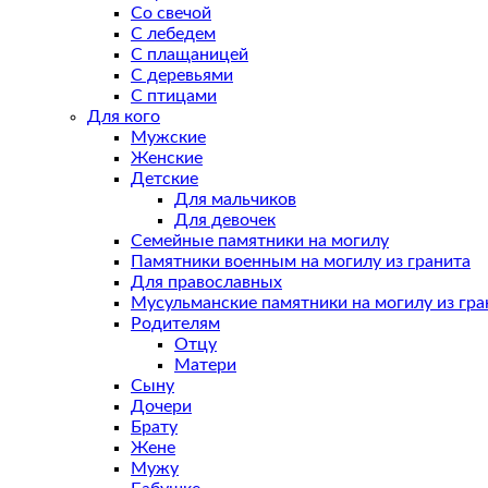
Со свечой
С лебедем
С плащаницей
С деревьями
С птицами
Для кого
Мужские
Женские
Детские
Для мальчиков
Для девочек
Семейные памятники на могилу
Памятники военным на могилу из гранита
Для православных
Мусульманские памятники на могилу из гра
Родителям
Отцу
Матери
Сыну
Дочери
Брату
Жене
Мужу