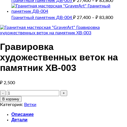
Гранитный памятник ДВ-005
₽
27,400
–
₽
83,800
Гранитный памятник ДВ-004
₽
27,400
–
₽
83,800
Гравировка
художественных веток на
памятник ХВ-003
₽
2,500
Количество
товара
В корзину
Гравировка
Категория:
Ветки
художественных
веток
Описание
на
Детали
памятник