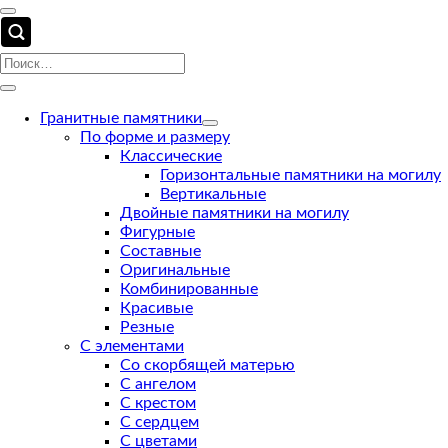
Гранитные памятники
По форме и размеру
Классические
Горизонтальные памятники на могилу
Вертикальные
Двойные памятники на могилу
Фигурные
Составные
Оригинальные
Комбинированные
Красивые
Резные
С элементами
Со скорбящей матерью
С ангелом
С крестом
С сердцем
С цветами