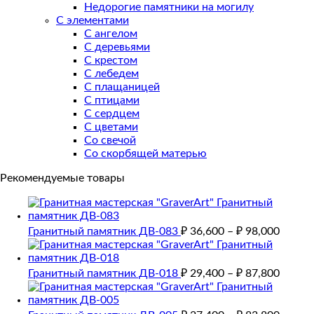
Недорогие памятники на могилу
С элементами
С ангелом
С деревьями
С крестом
С лебедем
С плащаницей
С птицами
С сердцем
С цветами
Со свечой
Со скорбящей матерью
Рекомендуемые товары
Гранитный памятник ДВ-083
₽
36,600
–
₽
98,000
Гранитный памятник ДВ-018
₽
29,400
–
₽
87,800