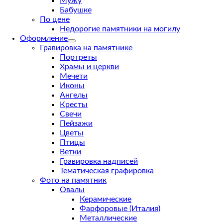
Мужу
Бабушке
По цене
Недорогие памятники на могилу
Оформление
Гравировка на памятнике
Портреты
Храмы и церкви
Мечети
Иконы
Ангелы
Кресты
Свечи
Пейзажи
Цветы
Птицы
Ветки
Гравировка надписей
Тематическая графировка
Фото на памятник
Овалы
Керамические
Фарфоровые (Италия)
Металлические