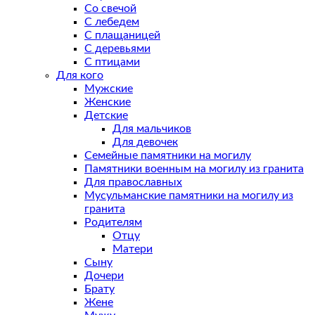
Со свечой
С лебедем
С плащаницей
С деревьями
С птицами
Для кого
Мужские
Женские
Детские
Для мальчиков
Для девочек
Семейные памятники на могилу
Памятники военным на могилу из гранита
Для православных
Мусульманские памятники на могилу из
гранита
Родителям
Отцу
Матери
Сыну
Дочери
Брату
Жене