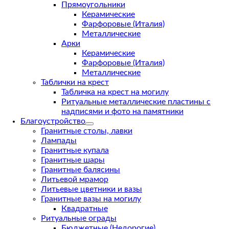
Прямоугольники
Керамические
Фарфоровые (Италия)
Металлические
Арки
Керамические
Фарфоровые (Италия)
Металлические
Таблички на крест
Табличка на крест на могилу
Ритуальные металлические пластины с
надписями и фото на памятники
Благоустройство
Гранитные столы, лавки
Лампады
Гранитные купала
Гранитные шары
Гранитные балясины
Литьевой мрамор
Литьевые цветники и вазы
Гранитные вазы на могилу
Квадратные
Ритуальные ограды
Бюджетные (Недорогие)