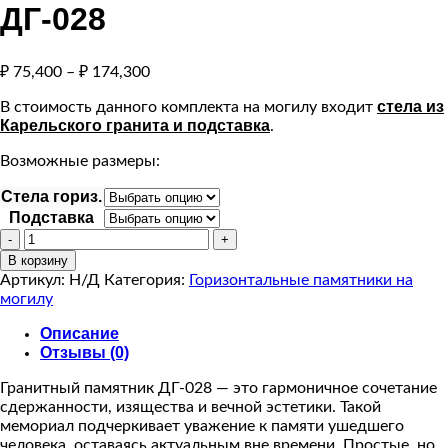
ДГ-028
₽
75,400
–
₽
174,300
стела из
В стоимость данного комплекта на могилу входит
Карельского гранита и подставка
.
Возможные размеры:
Стела гориз.
Подставка
Количество
товара
В корзину
Гранитный
Артикул:
Н/Д
Категория:
Горизонтальные памятники на
памятник
могилу
ДГ-028
Описание
Отзывы (0)
Гранитный памятник ДГ-028 — это гармоничное сочетание
сдержанности, изящества и вечной эстетики. Такой
мемориал подчеркивает уважение к памяти ушедшего
человека, оставаясь актуальным вне времени. Простые, но