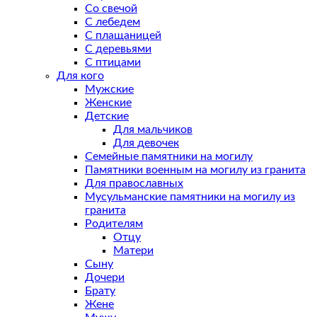
Со свечой
С лебедем
С плащаницей
С деревьями
С птицами
Для кого
Мужские
Женские
Детские
Для мальчиков
Для девочек
Семейные памятники на могилу
Памятники военным на могилу из гранита
Для православных
Мусульманские памятники на могилу из
гранита
Родителям
Отцу
Матери
Сыну
Дочери
Брату
Жене