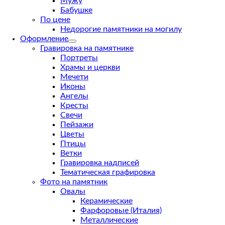
Мужу
Бабушке
По цене
Недорогие памятники на могилу
Оформление
Гравировка на памятнике
Портреты
Храмы и церкви
Мечети
Иконы
Ангелы
Кресты
Свечи
Пейзажи
Цветы
Птицы
Ветки
Гравировка надписей
Тематическая графировка
Фото на памятник
Овалы
Керамические
Фарфоровые (Италия)
Металлические