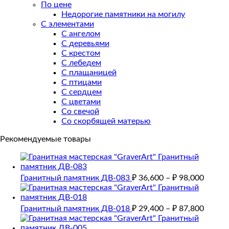
По цене
Недорогие памятники на могилу
С элементами
С ангелом
С деревьями
С крестом
С лебедем
С плащаницей
С птицами
С сердцем
С цветами
Со свечой
Со скорбящей матерью
Рекомендуемые товары
Гранитный памятник ДВ-083
₽
36,600
–
₽
98,000
Гранитный памятник ДВ-018
₽
29,400
–
₽
87,800