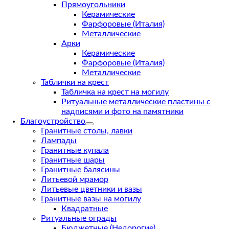
Прямоугольники
Керамические
Фарфоровые (Италия)
Металлические
Арки
Керамические
Фарфоровые (Италия)
Металлические
Таблички на крест
Табличка на крест на могилу
Ритуальные металлические пластины с
надписями и фото на памятники
Благоустройство
Гранитные столы, лавки
Лампады
Гранитные купала
Гранитные шары
Гранитные балясины
Литьевой мрамор
Литьевые цветники и вазы
Гранитные вазы на могилу
Квадратные
Ритуальные ограды
Бюджетные (Недорогие)